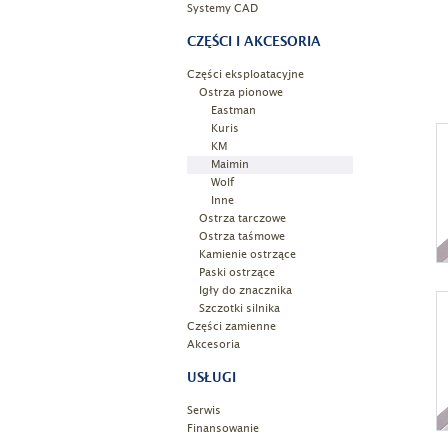
Systemy CAD
CZĘŚCI I AKCESORIA
Części eksploatacyjne
Ostrza pionowe
Eastman
Kuris
KM
Maimin
Wolf
Inne
Ostrza tarczowe
Ostrza taśmowe
Kamienie ostrzące
Paski ostrzące
Igły do znacznika
Szczotki silnika
Części zamienne
Akcesoria
USŁUGI
Serwis
Finansowanie