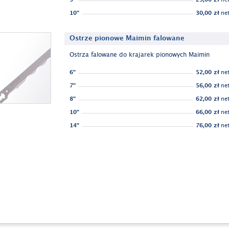
10"
30,00 zł
net
Ostrze pionowe Maimin falowane
Ostrza falowane do krajarek pionowych Maimin
6"
52,00 zł
net
7"
56,00 zł
net
8"
62,00 zł
net
10"
66,00 zł
net
14"
76,00 zł
net