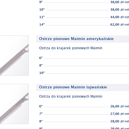
9"
38,00 zł
net
10"
38,00 zł
net
11"
44,00 zł
net
14"
62,00 zł
net
Ostrze pionowe Maimin amerykańskie
Ostrza do krajarek pionowych Maimin
6"
8"
10"
Ostrze pionowe Maimin tajwańskie
Ostrza do krajarek pionowych Maimin
6"
26,00 zł
net
7"
27,00 zł
net
8"
28,00 zł
net
9"
29,00 zł
net