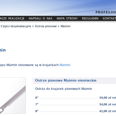
ASZE REALIZACJE
NAPISALI O NAS
MAPA STRONY
REGULAMIN
KONTAK
»
»
»
Części eksploatacyjne
Ostrza pionowe
Maimin
min
typu Maimin stosowane są w krajarkach
Maimin.
Ostrze pionowe Maimin niemieckie
Ostrza do krajarek pionowych Maimin
6"
34,00 zł
net
7"
34,00 zł
net
8"
42,00 zł
net