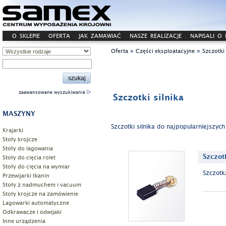
O SKLEPIE
OFERTA
JAK ZAMAWIAĆ
NASZE REALIZACJE
NAPISALI O
»
»
Oferta
Części eksploatacyjne
Szczotki 
zaawansowane wyszukiwanie
Szczotki silnika
MASZYNY
Szczotki silnika do najpopularniejszyc
Krajarki
Stoły krojcze
Stoły do lagowania
Szczo
Stoły do cięcia rolet
Stoły do cięcia na wymiar
Szczotk
Przewijarki tkanin
Stoły z nadmuchem i vacuum
Stoły krojcze na zamówienie
Lagowarki automatyczne
Odkrawacze i odwijaki
Inne urządzenia