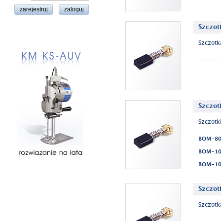
Szczot
Szczotk
Szczot
Szczotk
BOM-80 
BOM-100
BOM-101
Szczot
Szczotk