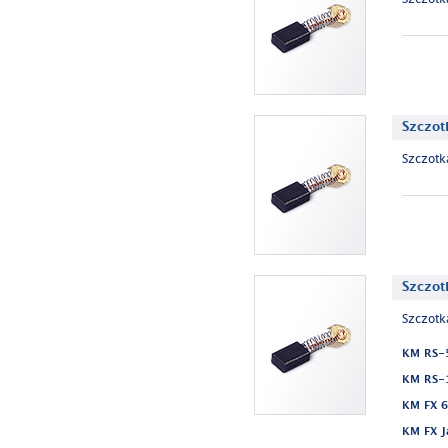
Szczot
Szczotk
Szczot
Szczotk
KM RS-5
KM RS-1
KM FX 6
KM FX J