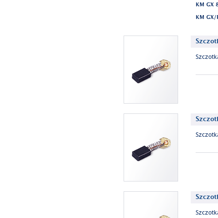
KM GX 8
KM GX/F
Szczot
Szczotk
Szczot
Szczotk
Szczot
Szczotk