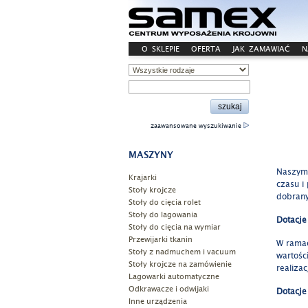
O SKLEPIE
OFERTA
JAK ZAMAWIAĆ
N
zaawansowane wyszukiwanie
MASZYNY
Naszym 
Krajarki
czasu i
Stoły krojcze
dobrany
Stoły do cięcia rolet
Stoły do lagowania
Dotacje
Stoły do cięcia na wymiar
Przewijarki tkanin
W ramac
Stoły z nadmuchem i vacuum
wartośc
Stoły krojcze na zamówienie
realiza
Lagowarki automatyczne
Odkrawacze i odwijaki
Dotacje
Inne urządzenia