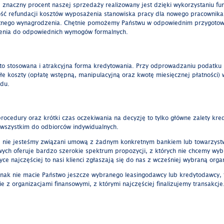
 znaczny procent naszej sprzedaży realizowany jest dzięki wykorzystaniu fun
ść refundacji kosztów wyposażenia stanowiska pracy dla nowego pracownika
tnego wynagrodzenia. Chętnie pomożemy Państwu w odpowiednim przygotowa
nia do odpowiednich wymogów formalnych.
to stosowana i atrakcyjna forma kredytowania. Przy odprowadzaniu podatku
łe koszty (opłatę wstępną, manipulacyjną oraz kwotę miesięcznej płatności)
du.
procedury oraz krótki czas oczekiwania na decyzję to tylko główne zalety kre
wszystkim do odbiorców indywidualnych.
 nie jesteśmy związani umową z żadnym konkretnym bankiem lub towarzyst
wych oferuje bardzo szerokie spektrum propozycji, z których nie chcemy wyb
yce najczęściej to nasi klienci zgłaszają się do nas z wcześniej wybraną orga
ednak nie macie Państwo jeszcze wybranego leasingodawcy lub kredytodawcy
ie z organizacjami finansowymi, z którymi najczęściej finalizujemy transakcje