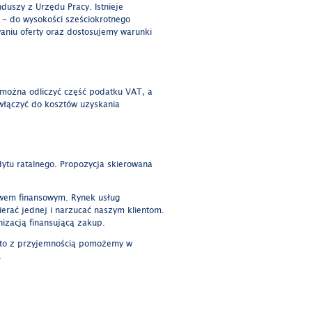
duszy z Urzędu Pracy. Istnieje
 - do wysokości sześciokrotnego
niu oferty oraz dostosujemy warunki
 można odliczyć część podatku VAT, a
 włączyć do kosztów uzyskania
dytu ratalnego. Propozycja skierowana
wem finansowym. Rynek usług
ierać jednej i narzucać naszym klientom.
nizacją finansującą zakup.
, to z przyjemnością pomożemy w
.