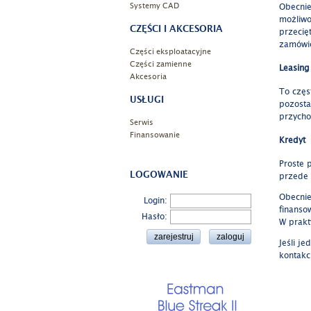
Systemy CAD
Obecnie
możliwo
CZĘŚCI I AKCESORIA
przecię
zamówie
Części eksploatacyjne
Części zamienne
Leasing
Akcesoria
To częs
USŁUGI
pozosta
przycho
Serwis
Finansowanie
Kredyt
Proste 
LOGOWANIE
przede 
Obecnie
Login:
finanso
Hasło:
W prakt
Jeśli j
kontakc