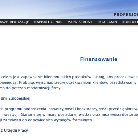
ASZE REALIZACJE
NAPISALI O NAS
MAPA STRONY
REGULAMIN
KONTAK
Finansowanie
celem jest zapewnienie klientom takich produktów i usług, aby proces inwest
 pieniędzy. Próbując wyjść naprzeciw oczekiwaniom klientów, przedstawiamy 
ch do potrzeb modernizacji firmy.
 Unii Europejskiej
h programu podnoszenia innowacyjności i konkurencyjności przedsiębiorstw
i inwestycji. Staramy się w miarę posiadanej wiedzy oraz możliwości dostoso
cji zamówień do odpowiednich wymogów formalnych.
 z Urzędu Pracy