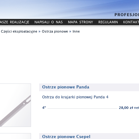
ASZE REALIZACJE
NAPISALI O NAS
MAPA STRONY
REGULAMIN
KONTAK
»
»
»
Części eksploatacyjne
Ostrza pionowe
Inne
Ostrze pionowe Panda
Ostrza do krajarki pionowej Panda 4
4"
28,00 zł
net
Ostrze pionowe Csepel