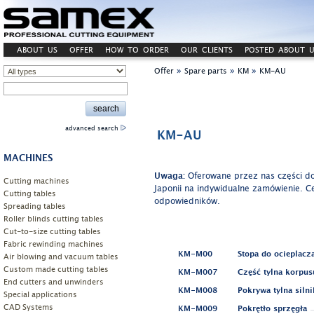
ABOUT US
OFFER
HOW TO ORDER
OUR CLIENTS
POSTED ABOUT U
»
»
»
Offer
Spare parts
KM
KM-AU
advanced search
KM-AU
MACHINES
Uwaga:
Oferowane przez nas części do
Cutting machines
Japonii na indywidualne zamówienie. C
Cutting tables
odpowiedników.
Spreading tables
Roller blinds cutting tables
Cut-to-size cutting tables
Fabric rewinding machines
KM-M00
Stopa do ocieplacz
Air blowing and vacuum tables
Custom made cutting tables
KM-M007
Część tylna korpus
End cutters and unwinders
KM-M008
Pokrywa tylna silni
Special applications
CAD Systems
KM-M009
Pokrętło sprzęgła