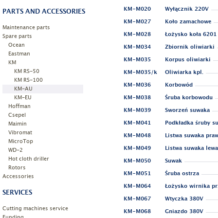
KM-M020
Wyłącznik 220V
PARTS AND ACCESSORIES
KM-M027
Koło zamachowe
Maintenance parts
KM-M028
Łożysko koła 6201
Spare parts
Ocean
KM-M034
Zbiornik oliwiarki
Eastman
KM-M035
Korpus oliwiarki
KM
KM RS-50
KM-M035/k
Oliwiarka kpl.
KM RS-100
KM-M036
Korbowód
KM-AU
KM-EU
KM-M038
Śruba korbowodu
Hoffman
KM-M039
Sworzeń suwaka
Csepel
KM-M041
Podkładka śruby s
Maimin
Vibromat
KM-M048
Listwa suwaka pra
MicroTop
KM-M049
Listwa suwaka lewa
WD-2
Hot cloth driller
KM-M050
Suwak
Rotors
KM-M051
Śruba ostrza
Accessories
KM-M064
Łożysko wirnika p
SERVICES
KM-M067
Wtyczka 380V
Cutting machines service
KM-M068
Gniazdo 380V
Funding