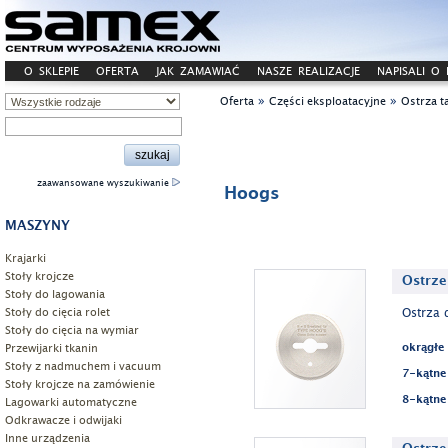
O SKLEPIE
OFERTA
JAK ZAMAWIAĆ
NASZE REALIZACJE
NAPISALI O
»
»
Oferta
Części eksploatacyjne
Ostrza t
zaawansowane wyszukiwanie
Hoogs
MASZYNY
Krajarki
Stoły krojcze
Ostrze
Stoły do lagowania
Stoły do cięcia rolet
Ostrza 
Stoły do cięcia na wymiar
Przewijarki tkanin
okrągłe
Stoły z nadmuchem i vacuum
7-kątne
Stoły krojcze na zamówienie
8-kątne
Lagowarki automatyczne
Odkrawacze i odwijaki
Inne urządzenia