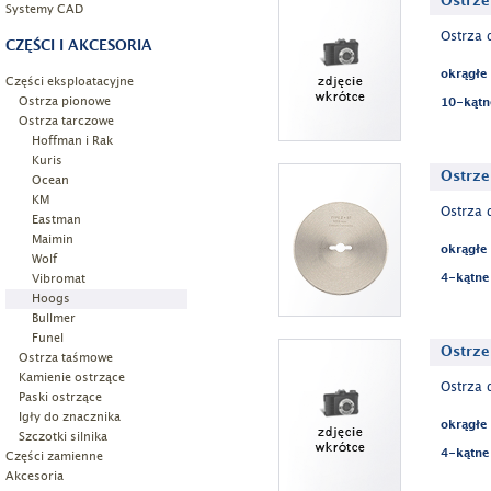
Ostrze
Systemy CAD
Ostrza 
CZĘŚCI I AKCESORIA
okrągłe
Części eksploatacyjne
Ostrza pionowe
10-kątn
Ostrza tarczowe
Hoffman i Rak
Kuris
Ostrze
Ocean
KM
Ostrza 
Eastman
Maimin
okrągłe
Wolf
Vibromat
4-kątne
Hoogs
Bullmer
Funel
Ostrze
Ostrza taśmowe
Kamienie ostrzące
Ostrza 
Paski ostrzące
Igły do znacznika
okrągłe
Szczotki silnika
4-kątne
Części zamienne
Akcesoria