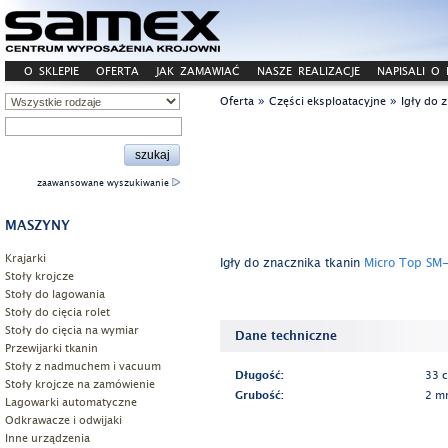
O SKLEPIE
OFERTA
JAK ZAMAWIAĆ
NASZE REALIZACJE
NAPISALI O
»
»
Oferta
Części eksploatacyjne
Igły do 
zaawansowane wyszukiwanie
MASZYNY
Krajarki
Igły do znacznika tkanin
Micro Top SM
Stoły krojcze
Stoły do lagowania
Stoły do cięcia rolet
Stoły do cięcia na wymiar
Dane techniczne
Przewijarki tkanin
Stoły z nadmuchem i vacuum
Długość:
33 
Stoły krojcze na zamówienie
Grubość:
2 m
Lagowarki automatyczne
Odkrawacze i odwijaki
Inne urządzenia