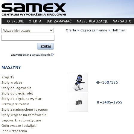
O SKLEPIE
OFERTA
JAK ZAMAWIAĆ
NASZE REALIZACJE
NAPISALI O
»
»
Oferta
Części zamienne
Hoffman
zaawansowane wyszukiwanie
MASZYNY
Krajarki
HF-100/125
Stoły krojcze
Stoły do lagowania
Stoły do cięcia rolet
Stoły do cięcia na wymiar
HF-140S-195S
Przewijarki tkanin
Stoły z nadmuchem i vacuum
Stoły krojcze na zamówienie
Lagowarki automatyczne
Odkrawacze i odwijaki
Inne urządzenia