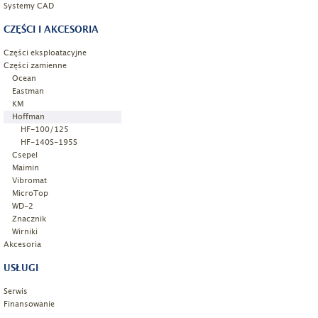
Systemy CAD
CZĘŚCI I AKCESORIA
Części eksploatacyjne
Części zamienne
Ocean
Eastman
KM
Hoffman
HF-100/125
HF-140S-195S
Csepel
Maimin
Vibromat
MicroTop
WD-2
Znacznik
Wirniki
Akcesoria
USŁUGI
Serwis
Finansowanie