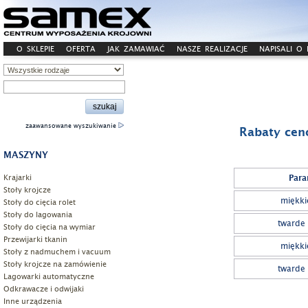
O SKLEPIE
OFERTA
JAK ZAMAWIAĆ
NASZE REALIZACJE
NAPISALI O
zaawansowane wyszukiwanie
Rabaty cen
MASZYNY
Krajarki
Para
Stoły krojcze
miękkie
Stoły do cięcia rolet
Stoły do lagowania
twarde 
Stoły do cięcia na wymiar
Przewijarki tkanin
miękkie
Stoły z nadmuchem i vacuum
Stoły krojcze na zamówienie
twarde 
Lagowarki automatyczne
Odkrawacze i odwijaki
Inne urządzenia