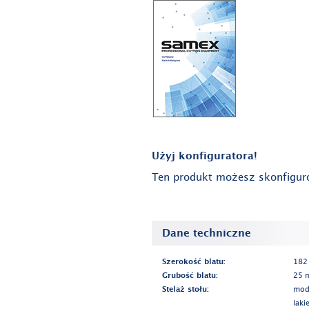
Użyj konfiguratora!
Ten produkt możesz skonfigur
Dane techniczne
Szerokość blatu:
182
Grubość blatu:
25 
Stelaż stołu:
modu
lak