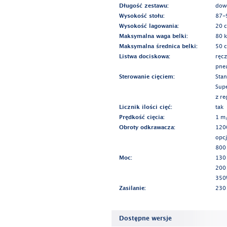
Długość zestawu:
dow
Wysokość stołu:
87-
Wysokość lagowania:
20 
Maksymalna waga belki:
80 k
Maksymalna średnica belki:
50 
Listwa dociskowa:
ręcz
pne
Sterowanie cięciem:
Stan
Supe
z re
Licznik ilości cięć:
tak
Prędkość cięcia:
1 m/
Obroty odkrawacza:
1200
opc
800 
Moc:
130 
200
350W
Zasilanie:
230
Dostępne wersje