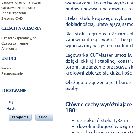
wyposażenia to cechy wyróżni
Lagowarki automatyczne
Odkrawacze i odwijaki
budowa pozwala na dowolną r
Inne urządzenia
Stelaż stołu krojczego wykona
Systemy CAD
dokładnością, ułatwiającą sam
CZĘŚCI I AKCESORIA
Blat stołu o grubości 25 mm,
Części eksploatacyjne
zapewnia dużą trwałość i bezp
Części zamienne
wyposażony w system nadmuc
Akcesoria
Lagowarka CUTMaster umożliwia
USŁUGI
dzięki lekkiej i stabilnej kons
torom, urządzenie przesuwa się
Serwis
krojowni zbierze się duża ilość
Finansowanie
Obsługa urządzenia jest bardzo
osoby.
LOGOWANIE
Login:
Główne cechy wyróżniające
Hasło:
180:
szerokość stołu 1,82 m
dowolna długość w segme
solidna konstrukcja ze st