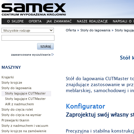
O SKLEPIE
OFERTA
JAK ZAMAWIAĆ
NASZE REALIZACJE
NAPISALI O
»
»
Oferta
Stoły do lagowania
Stoły laguj
zaawansowane wyszukiwanie
Stół
MASZYNY
Krajarki
Stół do lagowania CUTMaster to
Stoły krojcze
znajdujące zastosowanie w pr
Stoły do lagowania
meblarskiej, samochodowej i i
Stoły lagujące CUTMaster
Stoły lagujące CUTMaster
Konfigurator
AIR z nadmuchem
Stoły do cięcia rolet
Zaprojektuj swój własny s
Stoły do cięcia na wymiar
Przewijarki tkanin
Stoły z nadmuchem i vacuum
Precyzyjna i stabilna konstrukc
Stoły krojcze na zamówienie