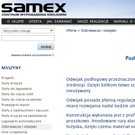
O SKLEPIE
OFERTA
JAK ZAMAWIAĆ
NASZE REALIZACJE
NAPISALI O
»
Oferta
Odkrawacze i odwijaki
zaawansowane wyszukiwanie
Pod
MASZYNY
Krajarki
Odwijak podłogowy przeznaczony
Stoły krojcze
średnicy). Dzięki kółkom łatwo s
Stoły do lagowania
nieużywany.
Stoły do cięcia rolet
Stoły do cięcia na wymiar
Odwijak posiada płynną regulacj
Przewijarki tkanin
miarę rozwijania nadal będzie u
Stoły z nadmuchem i vacuum
Konstrukcja wykonana jest z prof
Stoły krojcze na zamówienie
proszkowo. Anodowane rury alu
Lagowarki automatyczne
łożyska, dzięki czemu materiał od
Odkrawacze i odwijaki
Inne urządzenia