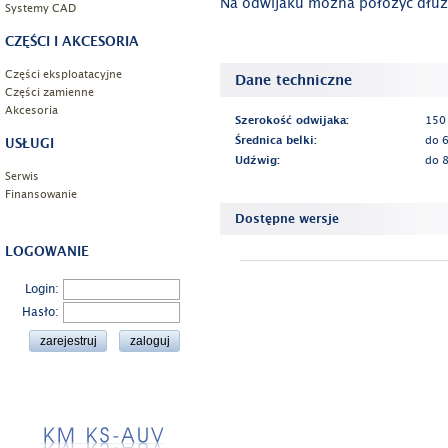
Na odwijaku można położyć dłużs
Systemy CAD
CZĘŚCI I AKCESORIA
Części eksploatacyjne
Dane techniczne
Części zamienne
Akcesoria
Szerokość odwijaka:
150
Średnica belki:
do 
USŁUGI
Udźwig:
do 
Serwis
Finansowanie
Dostępne wersje
LOGOWANIE
Login:
Hasło: