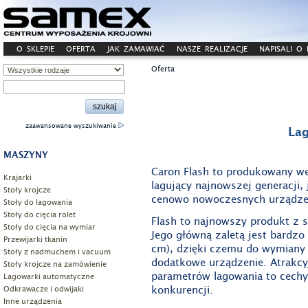
O SKLEPIE
OFERTA
JAK ZAMAWIAĆ
NASZE REALIZACJE
NAPISALI O
Oferta
zaawansowane wyszukiwanie
La
MASZYNY
Caron Flash to produkowany w
Krajarki
lagujący najnowszej generacji,
Stoły krojcze
cenowo nowoczesnych urządzeń
Stoły do lagowania
Stoły do cięcia rolet
Flash to najnowszy produkt z s
Stoły do cięcia na wymiar
Jego główną zaletą jest bardzo
Przewijarki tkanin
cm), dzięki czemu do wymiany b
Stoły z nadmuchem i vacuum
dodatkowe urządzenie. Atrakcy
Stoły krojcze na zamówienie
parametrów lagowania to cechy
Lagowarki automatyczne
konkurencji.
Odkrawacze i odwijaki
Inne urządzenia