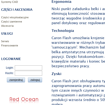
Ergonomia
Systemy CAD
Niski punkt załadunku belki i
CZĘŚCI I AKCESORIA
eliminują konieczność stosow
Części eksploatacyjne
tworząc wygodne środowisko pr
Części zamienne
panel dotykowy oraz regulowan
Akcesoria
Technologia
USŁUGI
Caron Flash umożliwia krojeni
Serwis
warstwowanie w różnych trybac
Finansowanie
'samouczącym'. Mechanizm bala
belka antystatyczna utrzymują
pozycji. Dzięki fotokomórkom
LOGOWANIE
krawędzie materiału i koniec b
bezpieczeństwo pracy.
Login:
Hasło:
Zyski
Caron Flash jest obsługiwany t
zaprogramowania pracy automa
tym czasie innych czynności w
rozwiązaniom i automatyzacji 
produkcji wzrasta średnio o 50
maleją.