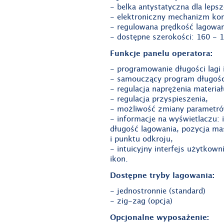
- belka antystatyczna dla leps
- elektroniczny mechanizm kont
- regulowana prędkość lagowa
- dostępne szerokości: 160 - 
Funkcje panelu operatora:
- programowanie długości lagi i
- samouczący program długości
- regulacja naprężenia materiał
- regulacja przyspieszenia,
- możliwość zmiany parametró
- informacje na wyświetlaczu: i
długość lagowania, pozycja ma
i punktu odkroju,
- intuicyjny interfejs użytkow
ikon.
Dostępne tryby lagowania:
- jednostronnie (standard)
- zig-zag (opcja)
Opcjonalne wyposażenie: