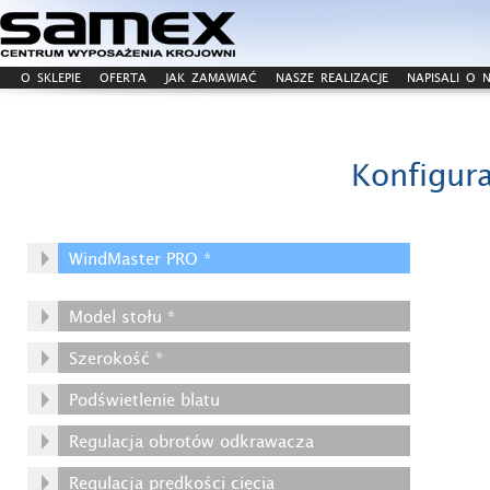
O SKLEPIE
OFERTA
JAK ZAMAWIAĆ
NASZE REALIZACJE
NAPISALI O 
Konfigura
WindMaster PRO *
Model stołu *
Szerokość *
Podświetlenie blatu
Regulacja obrotów odkrawacza
Regulacja prędkości cięcia