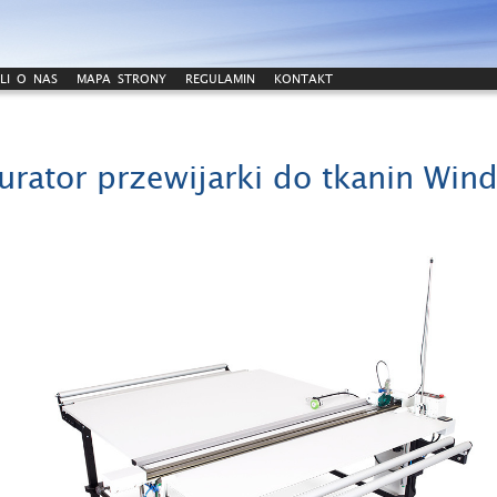
LI O NAS
MAPA STRONY
REGULAMIN
KONTAKT
urator przewijarki do tkanin Win