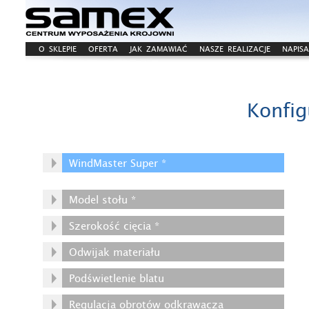
O SKLEPIE
OFERTA
JAK ZAMAWIAĆ
NASZE REALIZACJE
NAPISA
Konfig
WindMaster Super *
Model stołu *
Szerokość cięcia *
Odwijak materiału
Podświetlenie blatu
Regulacja obrotów odkrawacza