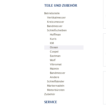
TEILE UND ZUBEHÖR
Betriebsteile
Vertikalmesser
Kreissmesser
Bandmesser
Schleifscheiben
Hoffman
Kuris
KM
Ocean
Csepel
Eastman
Wolf
Vibromat
Maimin
Bandmesser
Andere
Schleifbänder
Markernadeln
Motorbürsten
Zubehör
SERVICE