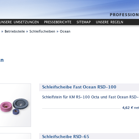
UNSERE UMSETZUNGEN
PRESSEBERICHTE
SITEMAP
UNSERE REGELN
»
»
»
Betriebsteile
Schleifscheiben
Ocean
an
Schleifscheibe Fast Ocean RSD-100
Schleifstein für KM RS-100 Octa und Fast Ocean RSD
4,62 €
net
Schleifscheibe RSD-65