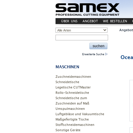
ÜBER UNS
ANGEBOT
WIE BESTELLEN
KONTAKT
Angebot
Erweiterte Suche
Oce
MASCHINEN
Zuschneidemaschinen
Schneidetische
Legetische CUTMaster
Rollo-Schneidetische
Schneidetische zum
Zuschneiden auf Maß
Umspulmaschinen
Luftgebläse und Vakuumtische
Maßgefertigte Tische
Stoffschneidemaschinen
Sonstige Geräte