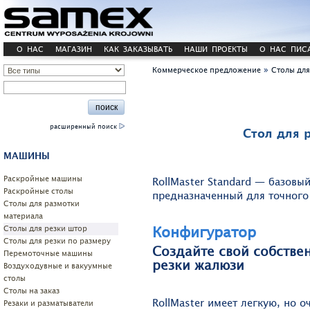
О НАС
МАГАЗИН
КАК ЗАКАЗЫВАТЬ
НАШИ ПРОЕКТЫ
О НАС ПИС
»
Коммерческое предложение
Cтолы для
расширенный поиск
Стол для 
МАШИНЫ
Pаскройные машины
RollMaster Standard — базовый
Раскройные столы
предназначенный для точного
Столы для размотки
материала
Конфигуратор
Cтолы для резки штор
Столы для резки по размеру
Создайте свой собстве
Перемоточные машины
резки жалюзи
Воздуходувные и вакуумные
столы
Столы на заказ
RollMaster имеет легкую, но 
Резаки и разматыватели