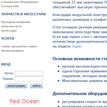
толщиной 25 мм окантована П
Специальное оборудование
Системa CAD
обеспечивает высокую прочно
ЧАПЧАСТИ И АКСЕССУАРЫ
Благодаря модульной констру
различных размеров и конфиг
Расходные материалы
Запасные части
Стол оснащен ручным режущи
Аксессуары
невозможно впоследствии зам
Если вам нужен стол с автома
УСЛУГИ
количеством дополнительного
на модель
Super
.
Сервис раскройных машин
Финансирование
Основные возможности ст
ВХОД
ручной высокоскоростно
односторонняя прижимна
Логин:
подъемом, которую можн
Пароль:
Максимальная ширина ре
Дополнительное оборудов
регулировка скорости в
подвижная планка для и