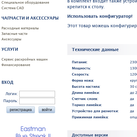
В комплект входит также устрой
Специальное оборудование
крепится к столу.
Системa CAD
Использовать конфигуратор!
ЧАПЧАСТИ И АКСЕССУАРЫ
Этот товар можешь конфигури
Расходные материалы
Запасные части
Аксессуары
Технические данные
УСЛУГИ
Сервис раскройных машин
Питание:
230
Финансирование
Мощность:
130
Скорость:
120
Форма ножа:
кру
ВХОД
Высота настила:
30 
Длина линейки:
до 
Логин:
Счетчик слоев:
да
Пароль:
Tормоз линейки:
да
Устройство для размотки:
да
Прижимная линейка:
опц
Доступные версии