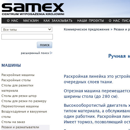
О НАС
МАГАЗИН
КАК ЗАКАЗЫВАТЬ
НАШИ ПРОЕКТЫ
О НАС ПИС
»
Коммерческое предложение
Резаки и 
расширенный поиск
Ручная 
МАШИНЫ
Pаскройные машины
Раскройная линейка это устрой
Раскройные столы
очередных слоев ткани.
Столы для размотки
Отрезная машина перемещается 
материала
ширины стола (до 280 см).
Cтолы для резки штор
Столы для резки по размеру
Высокооборотистый двигатель 
Перемоточные машины
типом материала, а обслуживан
Воздуходувные и вакуумные
один работник. Раскройная лин
столы
Имеет тормоз, позволяющий ост
Столы на заказ
Резаки и разматыватели