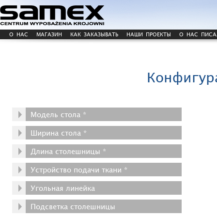
О НАС
МАГАЗИН
КАК ЗАКАЗЫВАТЬ
НАШИ ПРОЕКТЫ
О НАС ПИСА
Конфигура
Модель стола *
Ширина стола *
Длина столешницы *
Устройство подачи ткани *
Угольная линейка
Подсветка столешницы