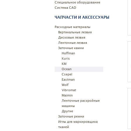
Специальное оборудование
Системa CAD
ЧАПЧАСТИ И АКСЕССУАРЫ
Расходные материалы
Вертикальные лезвия
Дисковые лезвия
Ленточные лезвия
Заточные камни
Hoffman
Kuris
KM
Ocean
Csepel
Eastman
Wolf
Vibromat
Maimin
Ленточные раскройные
машины
Другие
Заточные ремни
Иглы для маркировщика
тканей