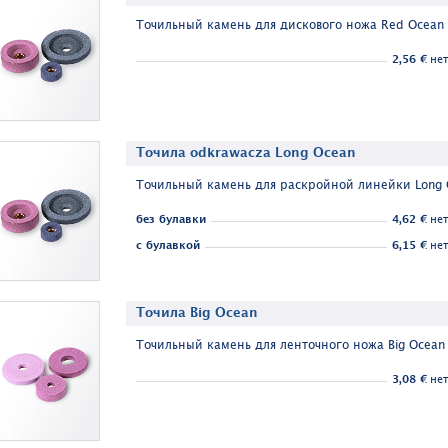
Точильный камень для дискового ножа Red Ocean
2,56 €
нет
Точила odkrawacza Long Ocean
Точильный камень для раскройной линейки Long 
без булавки
4,62 €
нет
с булавкой
6,15 €
нет
Точила Big Ocean
Точильный камень для ленточного ножа Big Ocean
3,08 €
нет