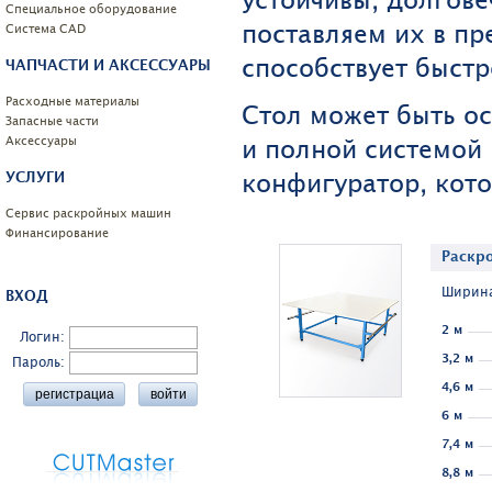
устойчивы, долгове
Специальное оборудование
поставляем их в пр
Системa CAD
способствует быстр
ЧАПЧАСТИ И АКСЕССУАРЫ
Расходные материалы
Стол может быть о
Запасные части
и полной системой 
Аксессуары
конфигуратор, кот
УСЛУГИ
Сервис раскройных машин
Финансирование
Раскр
Ширина
ВХОД
2 м
Логин:
3,2 м
Пароль:
4,6 м
6 м
7,4 м
8,8 м