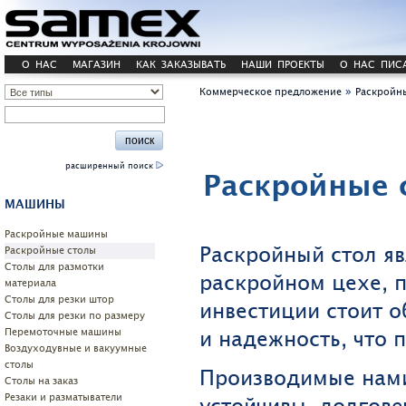
О НАС
МАГАЗИН
КАК ЗАКАЗЫВАТЬ
НАШИ ПРОЕКТЫ
О НАС ПИС
»
Коммерческое предложение
Раскройн
расширенный поиск
Раскройные 
МАШИНЫ
Pаскройные машины
Раскройный стол я
Раскройные столы
Столы для размотки
раскройном цехе, 
материала
Cтолы для резки штор
инвестиции стоит о
Столы для резки по размеру
и надежность, что 
Перемоточные машины
Воздуходувные и вакуумные
столы
Производимые нами
Столы на заказ
Резаки и разматыватели