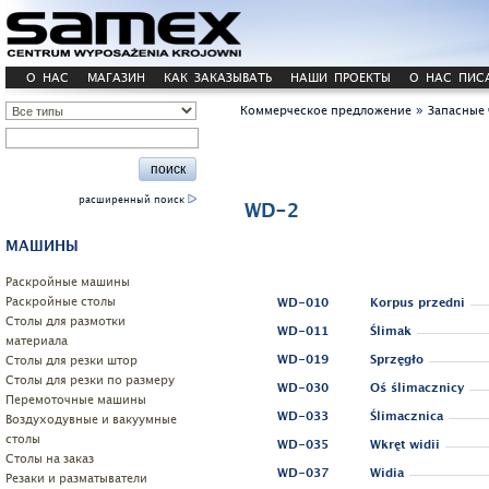
О НАС
МАГАЗИН
КАК ЗАКАЗЫВАТЬ
НАШИ ПРОЕКТЫ
О НАС ПИС
»
Коммерческое предложение
Запасные 
расширенный поиск
WD-2
МАШИНЫ
Pаскройные машины
Раскройные столы
WD-010
Korpus przedni
Столы для размотки
WD-011
Ślimak
материала
Cтолы для резки штор
WD-019
Sprzęgło
Столы для резки по размеру
WD-030
Oś ślimacznicy
Перемоточные машины
WD-033
Ślimacznica
Воздуходувные и вакуумные
столы
WD-035
Wkręt widii
Столы на заказ
WD-037
Widia
Резаки и разматыватели