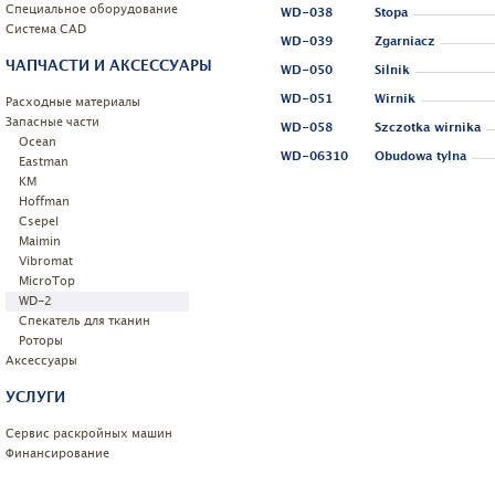
Специальное оборудование
WD-038
Stopa
Системa CAD
WD-039
Zgarniacz
ЧАПЧАСТИ И АКСЕССУАРЫ
WD-050
Silnik
WD-051
Wirnik
Расходные материалы
Запасные части
WD-058
Szczotka wirnika
Ocean
WD-06310
Obudowa tylna
Eastman
KM
Hoffman
Csepel
Maimin
Vibromat
MicroTop
WD-2
Спекатель для тканин
Роторы
Аксессуары
УСЛУГИ
Сервис раскройных машин
Финансирование