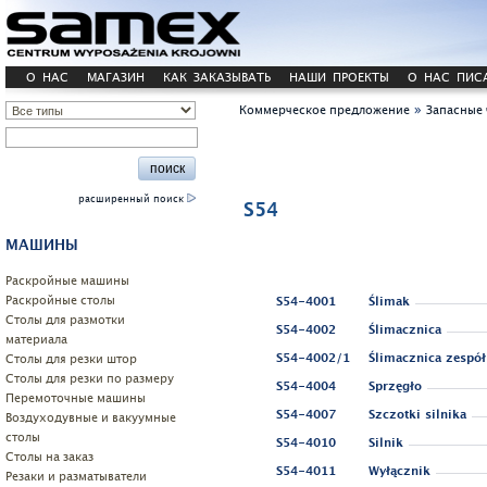
О НАС
МАГАЗИН
КАК ЗАКАЗЫВАТЬ
НАШИ ПРОЕКТЫ
О НАС ПИС
»
Коммерческое предложение
Запасные 
расширенный поиск
S54
МАШИНЫ
Pаскройные машины
Раскройные столы
S54-4001
Ślimak
Столы для размотки
S54-4002
Ślimacznica
материала
Cтолы для резки штор
S54-4002/1
Ślimacznica zespół
Столы для резки по размеру
S54-4004
Sprzęgło
Перемоточные машины
S54-4007
Szczotki silnika
Воздуходувные и вакуумные
столы
S54-4010
Silnik
Столы на заказ
S54-4011
Wyłącznik
Резаки и разматыватели