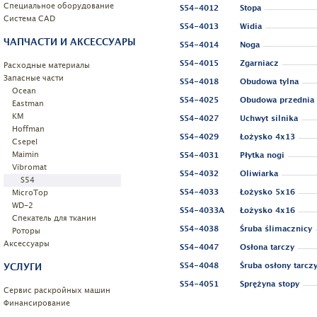
Специальное оборудование
S54-4012
Stopa
Системa CAD
S54-4013
Widia
ЧАПЧАСТИ И АКСЕССУАРЫ
S54-4014
Noga
S54-4015
Zgarniacz
Расходные материалы
Запасные части
S54-4018
Obudowa tylna
Ocean
S54-4025
Obudowa przednia
Eastman
KM
S54-4027
Uchwyt silnika
Hoffman
S54-4029
Łożysko 4x13
Csepel
Maimin
S54-4031
Płytka nogi
Vibromat
S54-4032
Oliwiarka
S54
MicroTop
S54-4033
Łożysko 5x16
WD-2
S54-4033A
Łożysko 4x16
Спекатель для тканин
S54-4038
Śruba ślimacznicy
Роторы
Аксессуары
S54-4047
Osłona tarczy
УСЛУГИ
S54-4048
Śruba osłony tarcz
S54-4051
Sprężyna stopy
Сервис раскройных машин
Финансирование