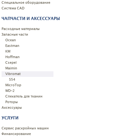
Специальное оборудование
Системa CAD
ЧАПЧАСТИ И АКСЕССУАРЫ
Расходные материалы
Запасные части
Ocean
Eastman
KM
Hoffman
Csepel
Maimin
Vibromat
S54
MicroTop
WD-2
Спекатель для тканин
Роторы
Аксессуары
УСЛУГИ
Сервис раскройных машин
Финансирование