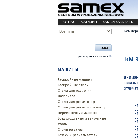
О НАС
МАГАЗИН
КАК ЗАКАЗЫВАТЬ
Коммерч
расширенный поиск
KM 
МАШИНЫ
Вниман
Pаскройные машины
заказы
Раскройные столы
отлича
Столы для размотки
материала
Cтолы для резки штор
K
Столы для резки по размеру
1
Перемоточные машины
K
Воздуходувные и вакуумные
1
K
столы
1
Столы на заказ
K
Резаки и разматыватели
1
K