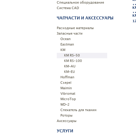
Специальное оборудование
1
Системa CAD
K
1
K
ЧАПЧАСТИ И АКСЕССУАРЫ
1
Расходные материалы
Запасные части
Ocean
Eastman
KM
KM RS-50
KM RS-100
KM-AU
KM-EU
Hoffman
Csepel
Maimin
Vibromat
MicroTop
WD-2
Спекатель для тканин
Роторы
Аксессуары
УСЛУГИ