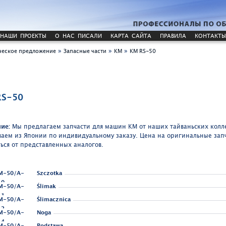
НАШИ ПРОЕКТЫ
О НАС ПИСАЛИ
КАРТА САЙТА
ПРАВИЛА
КОНТАКТЫ
»
»
»
еское предложение
Запасные части
KM
KM RS-50
RS-50
ие:
Мы предлагаем запчасти для машин KM от наших тайваньских колл
ваем из Японии по индивидуальному заказу. Цена на оригинальные зап
ться от представленных аналогов.
M-50/A-
Szczotka
10
M-50/A-
Ślimak
11
M-50/A-
Ślimacznica
12
M-50/A-
Noga
14
M-50/A-
Podstawa