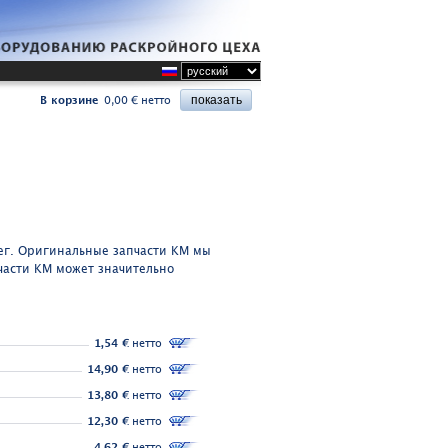
В корзине
0,00 € нетто
ег. Оригинальные запчасти KM мы
части KM может значительно
1,54 €
нетто
14,90 €
нетто
13,80 €
нетто
12,30 €
нетто
4,62 €
нетто