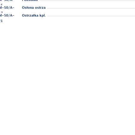
15
M-50/A-
Osłona ostrza
17
M-50/A-
Ostrzałka kpl.
21