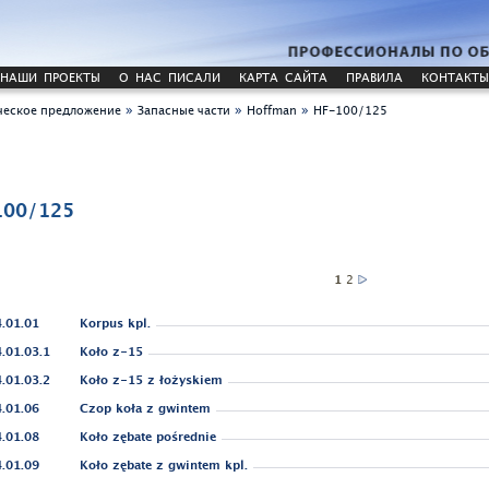
НАШИ ПРОЕКТЫ
О НАС ПИСАЛИ
КАРТА САЙТА
ПРАВИЛА
КОНТАКТЫ
»
»
»
еское предложение
Запасные части
Hoffman
HF-100/125
100/125
1
2
.01.01
Korpus kpl.
.01.03.1
Koło z-15
.01.03.2
Koło z-15 z łożyskiem
.01.06
Czop koła z gwintem
.01.08
Koło zębate pośrednie
.01.09
Koło zębate z gwintem kpl.