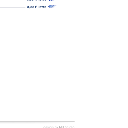
0,00 €
нетто
design by
MU Studio