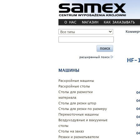
О НАС
МАГАЗИН
КАК ЗАКАЗЫВАТЬ
Коммерч
расширенный поиск
HF-
МАШИНЫ
Pаскройные машины
Раскройные столы
Столы для размотки
04
материала
04
Cтолы для резки штор
Столы для резки по размеру
04
Перемоточные машины
04
Воздуходувные и вакуумные
04
столы
Столы на заказ
04
Резаки и разматыватели