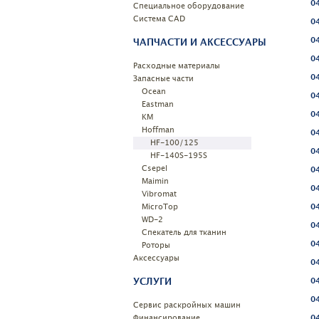
04
Специальное оборудование
Системa CAD
04
04
ЧАПЧАСТИ И АКСЕССУАРЫ
04
Расходные материалы
04
Запасные части
Ocean
04
Eastman
04
KM
Hoffman
04
HF-100/125
04
HF-140S-195S
Csepel
04
Maimin
04
Vibromat
MicroTop
04
WD-2
0
Спекатель для тканин
04
Роторы
Аксессуары
04
УСЛУГИ
04
04
Сервис раскройных машин
Финансирование
04