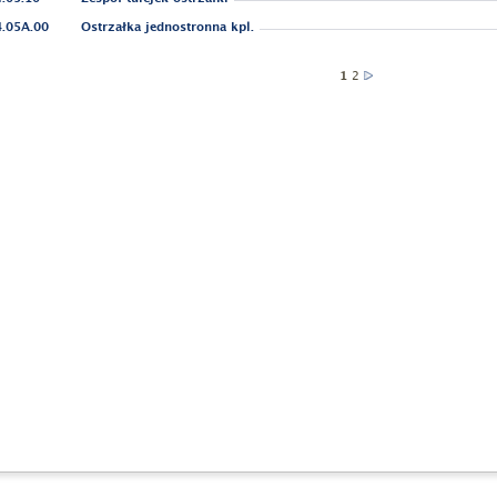
.05A.00
Ostrzałka jednostronna kpl.
1
2