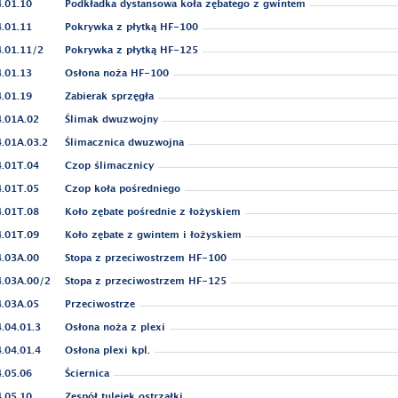
.01.10
Podkładka dystansowa koła zębatego z gwintem
.01.11
Pokrywka z płytką HF-100
.01.11/2
Pokrywka z płytką HF-125
.01.13
Osłona noża HF-100
.01.19
Zabierak sprzęgła
.01A.02
Ślimak dwuzwojny
.01A.03.2
Ślimacznica dwuzwojna
.01T.04
Czop ślimacznicy
.01T.05
Czop koła pośredniego
.01T.08
Koło zębate pośrednie z łożyskiem
.01T.09
Koło zębate z gwintem i łożyskiem
.03A.00
Stopa z przeciwostrzem HF-100
4.03A.00/2
Stopa z przeciwostrzem HF-125
.03A.05
Przeciwostrze
.04.01.3
Osłona noża z plexi
.04.01.4
Osłona plexi kpl.
.05.06
Ściernica
.05.10
Zespół tulejek ostrzałki