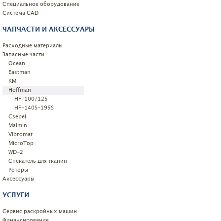
Специальное оборудование
Системa CAD
ЧАПЧАСТИ И АКСЕССУАРЫ
Расходные материалы
Запасные части
Ocean
Eastman
KM
Hoffman
HF-100/125
HF-140S-195S
Csepel
Maimin
Vibromat
MicroTop
WD-2
Спекатель для тканин
Роторы
Аксессуары
УСЛУГИ
Сервис раскройных машин
Финансирование