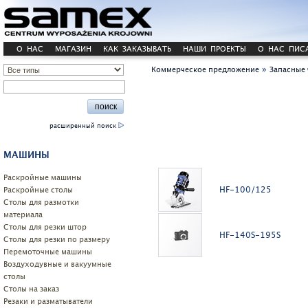
О НАС
МАГАЗИН
КАК ЗАКАЗЫВАТЬ
НАШИ ПРОЕКТЫ
О НАС ПИС
»
Коммерческое предложение
Запасные 
расширенный поиск
МАШИНЫ
Pаскройные машины
HF-100/125
Раскройные столы
Столы для размотки
материала
Cтолы для резки штор
HF-140S-195S
Столы для резки по размеру
Перемоточные машины
Воздуходувные и вакуумные
столы
Столы на заказ
Резаки и разматыватели