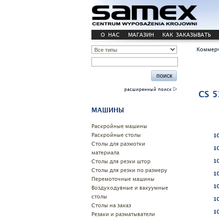
О НАС
МАГАЗИН
КАК ЗАКАЗЫВАТЬ
Коммерч
расширенный поиск
CS 
МАШИНЫ
Pаскройные машины
Раскройные столы
1
Столы для размотки
1
материала
Cтолы для резки штор
1
Столы для резки по размеру
1
Перемоточные машины
1
Воздуходувные и вакуумные
столы
1
Столы на заказ
1
Резаки и разматыватели