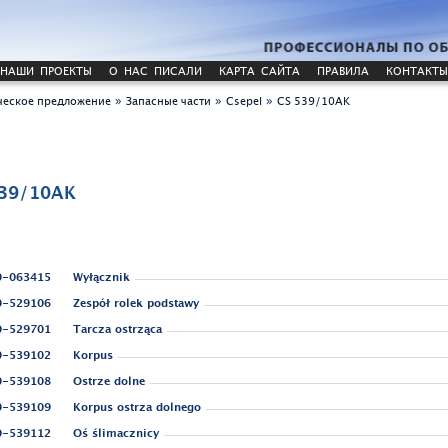
НАШИ ПРОЕКТЫ
О НАС ПИСАЛИ
КАРТА САЙТА
ПРАВИЛА
КОНТАКТЫ
»
»
»
еское предложение
Запасные части
Csepel
CS 539/10AK
539/10AK
0-063415
Wyłącznik
0-529106
Zespół rolek podstawy
0-529701
Tarcza ostrząca
0-539102
Korpus
0-539108
Ostrze dolne
0-539109
Korpus ostrza dolnego
0-539112
Oś ślimacznicy