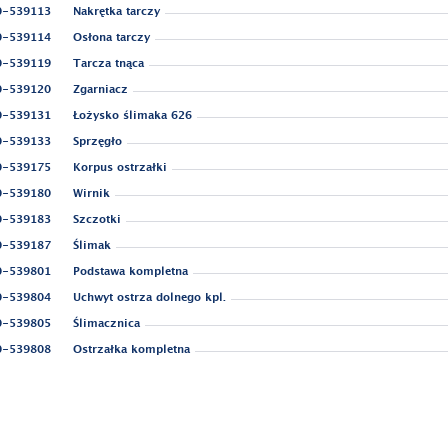
0-539113
Nakrętka tarczy
0-539114
Osłona tarczy
0-539119
Tarcza tnąca
0-539120
Zgarniacz
0-539131
Łożysko ślimaka 626
0-539133
Sprzęgło
0-539175
Korpus ostrzałki
0-539180
Wirnik
0-539183
Szczotki
0-539187
Ślimak
0-539801
Podstawa kompletna
0-539804
Uchwyt ostrza dolnego kpl.
0-539805
Ślimacznica
0-539808
Ostrzałka kompletna