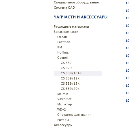
Специальное оборудование
1
Системa CAD
1
ЧАПЧАСТИ И АКСЕССУАРЫ
1
1
Расходные материалы
Запасные части
1
Ocean
1
Eastman
KM
1
Hoffman
1
Csepel
CS 532
1
CS 529
1
CS 539/10AK
CS 539/12K
1
CS 539/15K
1
CS 539/20K
1
Maimin
Vibromat
1
MicroTop
WD-2
Спекатель для тканин
Роторы
Аксессуары