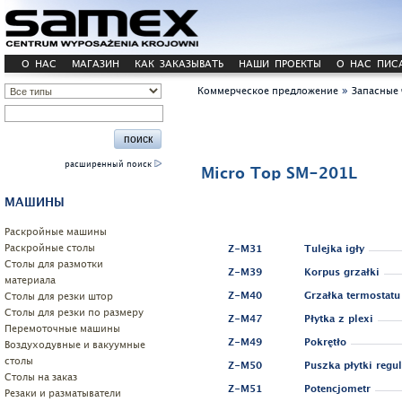
О НАС
МАГАЗИН
КАК ЗАКАЗЫВАТЬ
НАШИ ПРОЕКТЫ
О НАС ПИС
»
Коммерческое предложение
Запасные 
расширенный поиск
Micro Top SM-201L
МАШИНЫ
Pаскройные машины
Раскройные столы
Z-M31
Tulejka igły
Столы для размотки
Z-M39
Korpus grzałki
материала
Cтолы для резки штор
Z-M40
Grzałka termostatu
Столы для резки по размеру
Z-M47
Płytka z plexi
Перемоточные машины
Z-M49
Pokrętło
Воздуходувные и вакуумные
столы
Z-M50
Puszka płytki regul
Столы на заказ
Z-M51
Potencjometr
Резаки и разматыватели