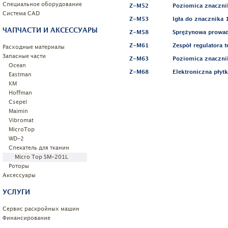
Специальное оборудование
Z-M52
Poziomica znaczni
Системa CAD
Z-M53
Igła do znacznika
ЧАПЧАСТИ И АКСЕССУАРЫ
Z-M58
Sprężynowa prowad
Z-M61
Zespół regulatora t
Расходные материалы
Запасные части
Z-M63
Poziomica znaczni
Ocean
Z-M68
Elektroniczna płytk
Eastman
KM
Hoffman
Csepel
Maimin
Vibromat
MicroTop
WD-2
Спекатель для тканин
Micro Top SM-201L
Роторы
Аксессуары
УСЛУГИ
Сервис раскройных машин
Финансирование