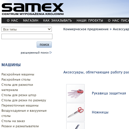
О НАС
МАГАЗИН
КАК ЗАКАЗЫВАТЬ
НАШИ ПРОЕКТЫ
О НАС ПИС
»
Коммерческое предложение
Аксессуа
расширенный поиск
МАШИНЫ
Аксессуары, облегчающие работу ра
Pаскройные машины
Раскройные столы
Столы для размотки
материала
Рукавица защитная
Cтолы для резки штор
Столы для резки по размеру
Перемоточные машины
Воздуходувные и вакуумные
Ножницы
столы
Столы на заказ
Резаки и разматыватели