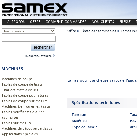
À PROPOS
OFFRE
COMMENT COMMANDER
NOS CLIENTS
PRESSE
»
»
Offre
Pièces consommables
Lames ver
Recherche avancée
MACHINES
Machines de coupe
Lames pour trancheuse verticale Panda
Tables de coupe de tissu
Chariots matelasseurs
Tables de coupe pour stores
Tables de coupe sur mesure
Spécifications techniques
Machines à enrouler les tissus
Tables soufflantes d'air et
Fabricant:
Taï
aspirantes
Matériau :
HSS
Tables sur mesure
Type de lame :
droi
Machines de découpe de tissus
Applications spéciales