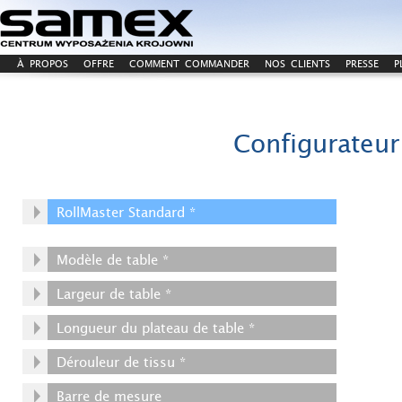
À PROPOS
OFFRE
COMMENT COMMANDER
NOS CLIENTS
PRESSE
P
Configurateur
RollMaster Standard *
Modèle de table *
Largeur de table *
Longueur du plateau de table *
Dérouleur de tissu *
Barre de mesure