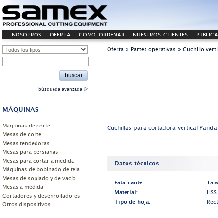
NOSOTROS
OFERTA
COMO ORDENAR
NUESTROS CLIENTES
PUBLIC
CONTACTO
»
»
Oferta
Partes operativas
Cuchillo vert
búsqueda avanzada
MÁQUINAS
Maquinas de corte
Cuchillas para cortadora vertical Panda
Mesas de corte
Mesas tendedoras
Mesas para persianas
Mesas para cortar a medida
Datos técnicos
Máquinas de bobinado de tela
Mesas de soplado y de vacío
Fabricante:
Tai
Mesas a medida
Material:
HSS
Cortadores y desenrolladores
Tipo de hoja:
Rec
Otros dispositivos