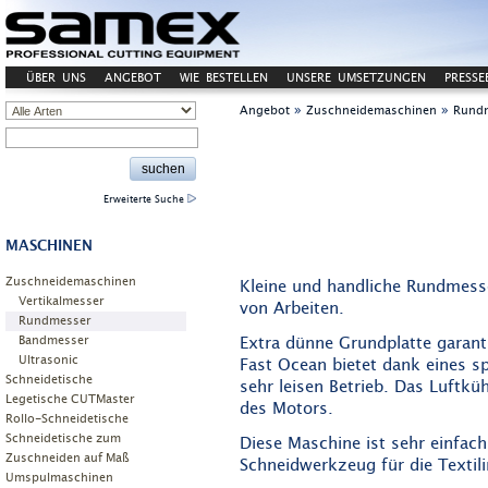
ÜBER UNS
ANGEBOT
WIE BESTELLEN
UNSERE UMSETZUNGEN
PRESSE
KONTAKT
»
»
Angebot
Zuschneidemaschinen
Rund
Erweiterte Suche
MASCHINEN
Zuschneidemaschinen
Kleine und handliche Rundmesse
Vertikalmesser
von Arbeiten.
Rundmesser
Bandmesser
Extra dünne Grundplatte garanti
Ultrasonic
Fast Ocean bietet dank eines s
Schneidetische
sehr leisen Betrieb. Das Luftkü
Legetische CUTMaster
des Motors.
Rollo-Schneidetische
Schneidetische zum
Diese Maschine ist sehr einfach
Zuschneiden auf Maß
Schneidwerkzeug für die Textil
Umspulmaschinen