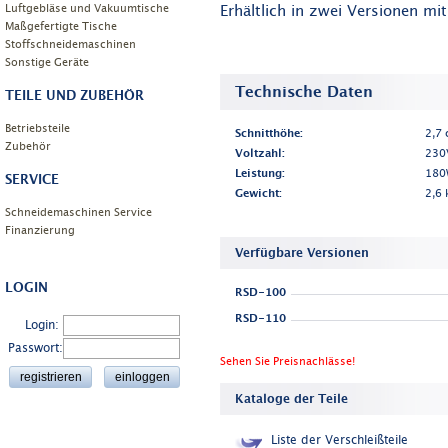
Luftgebläse und Vakuumtische
Erhältlich in zwei Versionen mi
Maßgefertigte Tische
Stoffschneidemaschinen
Sonstige Geräte
Technische Daten
TEILE UND ZUBEHÖR
Betriebsteile
Schnitthöhe:
2,7 
Zubehör
Voltzahl:
230
Leistung:
180
SERVICE
Gewicht:
2,6 
Schneidemaschinen Service
Finanzierung
Verfügbare Versionen
LOGIN
RSD-100
RSD-110
Login:
Passwort:
Sehen Sie Preisnachlässe!
Kataloge der Teile
Liste der Verschleißteile