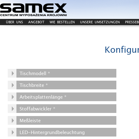
ÜBER UNS
ANGEBOT
WIE BESTELLEN
UNSERE UMSETZUNGEN
PRESSEB
KONTAKT
Konfigur
Tischmodell *
Tischbreite *
Arbeitsplattenlänge *
Stoffabwickler *
Meßleiste
LED-Hintergrundbeleuchtung